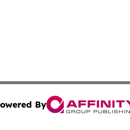
owered By
ubmit Press Release
Terms & Conditions
Copyright/DMCA