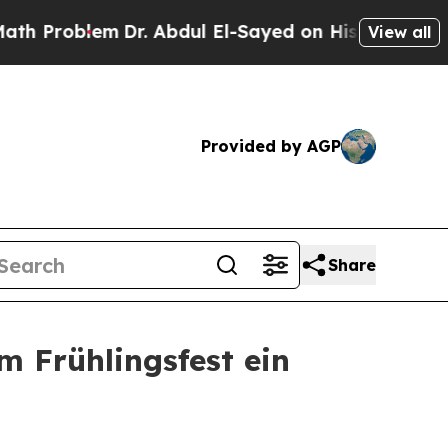
blem
Dr. Abdul El-Sayed on Historic Michigan Win: 
View all
Provided by AGP
Share
m Frühlingsfest ein