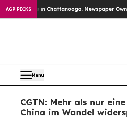
Chaos in Chattanooga. Newspaper Owner Calls th
AGP PICKS
Menu
CGTN: Mehr als nur eine 
China im Wandel widers