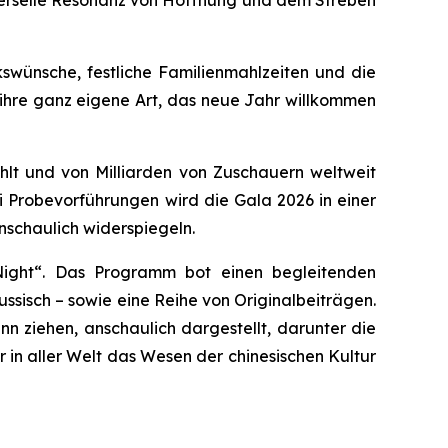
iverselle Resonanz von Hoffnung und dem Streben
swünsche, festliche Familienmahlzeiten und die
 ihre ganz eigene Art, das neue Jahr willkommen
ahlt und von Milliarden von Zuschauern weltweit
ei Probevorführungen wird die Gala 2026 in einer
schaulich widerspiegeln.
ight“. Das Programm bot einen begleitenden
ssisch – sowie eine Reihe von Originalbeiträgen.
n ziehen, anschaulich dargestellt, darunter die
 in aller Welt das Wesen der chinesischen Kultur