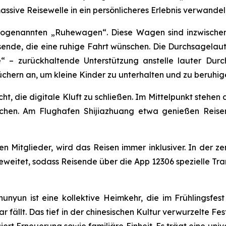
ssive Reisewelle in ein persönlicheres Erlebnis verwandel
er sogenannten „Ruhewagen“. Diese Wagen sind inzwische
ende, die eine ruhige Fahrt wünschen. Die Durchsagelauts
“ – zurückhaltende Unterstützung anstelle lauter Dur
hern an, um kleine Kinder zu unterhalten und zu beruhig
 die digitale Kluft zu schließen. Im Mittelpunkt stehen d
ichen. Am Flughafen Shijiazhuang etwa genießen Reis
igen Mitglieder, wird das Reisen immer inklusiver. In der
weitet, sodass Reisende über die App 12306 spezielle Tra
un ist eine kollektive Heimkehr, die im Frühlingsfest g
 fällt. Das tief in der chinesischen Kultur verwurzelte Fes