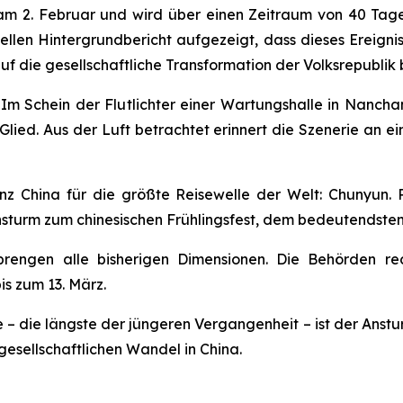
 am 2. Februar und wird über einen Zeitraum von 40 Tage
ellen Hintergrundbericht aufgezeigt, dass dieses Ereignis 
uf die gesellschaftliche Transformation der Volksrepublik b
Schein der Flutlichter einer Wartungshalle in Nanchang
lied. Aus der Luft betrachtet erinnert die Szenerie an ei
nz China für die größte Reisewelle der Welt: Chunyun. 
ansturm zum chinesischen Frühlingsfest, dem bedeutendste
prengen alle bisherigen Dimensionen. Die Behörden rec
is zum 13. März.
 die längste der jüngeren Vergangenheit – ist der Ansturm
gesellschaftlichen Wandel in China.