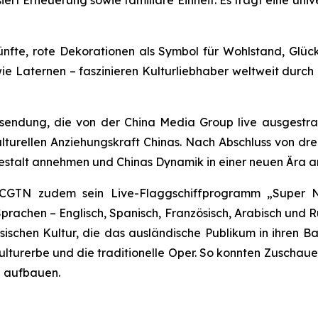
ert Erneuerung sowie familiäre Einheit. Es trägt eine un
fte, rote Dekorationen als Symbol für Wohlstand, Glück
ie Laternen – faszinieren Kulturliebhaber weltweit durch
ehsendung, die von der China Media Group live ausgestr
 kulturellen Anziehungskraft Chinas. Nach Abschluss von dr
stalt annehmen und Chinas Dynamik in einer neuen Ära an
e CGTN zudem sein Live-Flaggschiffprogramm „Super N
rachen – Englisch, Spanisch, Französisch, Arabisch und Ru
schen Kultur, die das ausländische Publikum in ihren Ban
ulturerbe und die traditionelle Oper. So konnten Zuschauer
g aufbauen.