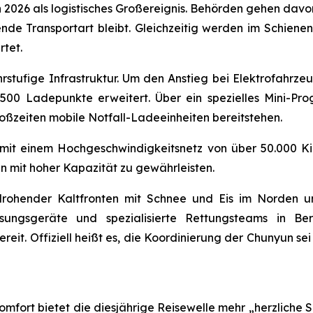
 2026 als logistisches Großereignis. Behörden gehen davon
ende Transportart bleibt. Gleichzeitig werden im Schiene
rtet.
hrstufige Infrastruktur. Um den Anstieg bei Elektrofahrz
500 Ladepunkte erweitert. Über ein spezielles Mini-Pr
oßzeiten mobile Notfall-Ladeeinheiten bereitstehen.
– mit einem Hochgeschwindigkeitsnetz von über 50.000 K
n mit hoher Kapazität zu gewährleisten.
ts drohender Kaltfronten mit Schnee und Eis im Norden
sungsgeräte und spezialisierte Rettungsteams in Be
ereit. Offiziell heißt es, die Koordinierung der Chunyun s
fort bietet die diesjährige Reisewelle mehr „herzliche Se